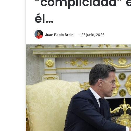
“complicidad” e
él…
Juan Pablo Broin
25 junio, 2026