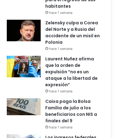
habitantes
hace 1 semana
Zelensky culpa a Corea
del Norte y a Rusia del
accidente de un misil en
Polonia
hace 1 semana
Laurent Nuñez afirma
que la orden de
expulsión “no es un
ataque a la libertad de
expresión”
hace 1 semana
Caixa paga la Bolsa
Família de julio a los
beneficiarios con NIS a
finales del 9
hace 1 semana
Los ingresos federales