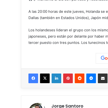
A las 20:00 horas de este jueves, Holanda se 
Dallas (también en Estados Unidos), Japón mid
Los holandeses lideran el grupo con los mismos
japoneses, pero están por delante por haber m
tercer puesto con tres puntos. Los tunecinos t
Facebook
X
LinkedIn
Pinterest
Reddit
Messen
C
Jorge Santoro