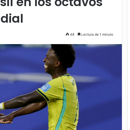
sil en los octavos
dial
48
Lectura de 1 minuto