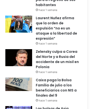
habitantes
hace 1 semana
Laurent Nuñez afirma
que la orden de
expulsión “no es un
ataque a la libertad de
expresión”
hace 1 semana
Zelensky culpa a Corea
del Norte y a Rusia del
accidente de un misil en
Polonia
hace 1 semana
Caixa paga la Bolsa
Família de julio a los
beneficiarios con NIS a
finales del 9
hace 1 semana
Las bolsas de Asia