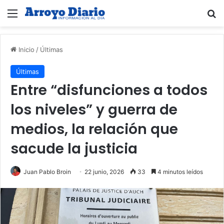
Menú
B
Inicio
/
Últimas
Últimas
Entre “disfunciones a todos
los niveles” y guerra de
medios, la relación que
sacude la justicia
Juan Pablo Broin
22 junio, 2026
33
4 minutos leídos