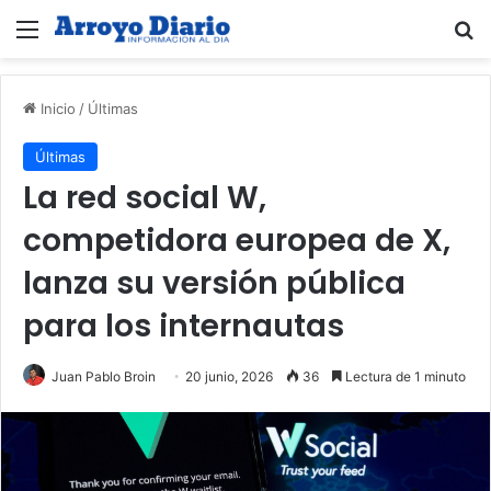
Menú
B
Inicio
/
Últimas
Últimas
La red social W,
competidora europea de X,
lanza su versión pública
para los internautas
Juan Pablo Broin
20 junio, 2026
36
Lectura de 1 minuto