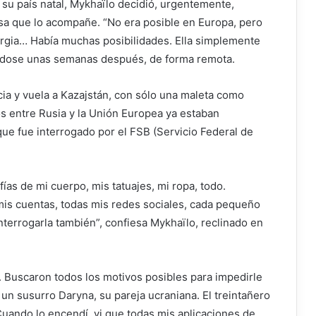
e su país natal, Mykhaïlo decidió, urgentemente,
osa que lo acompañe. “No era posible en Europa, pero
eorgia… Había muchas posibilidades. Ella simplemente
ándose unas semanas después, de forma remota.
ncia y vuela a Kazajstán, con sólo una maleta como
s entre Rusia y la Unión Europea ya estaban
que fue interrogado por el FSB (Servicio Federal de
ías de mi cuerpo, mis tatuajes, mi ropa, todo.
mis cuentas, todas mis redes sociales, cada pequeño
terrogarla también”, confiesa Mykhaïlo, reclinado en
. Buscaron todos los motivos posibles para impedirle
 un susurro Daryna, su pareja ucraniana. El treintañero
Cuando lo encendí, vi que todas mis aplicaciones de