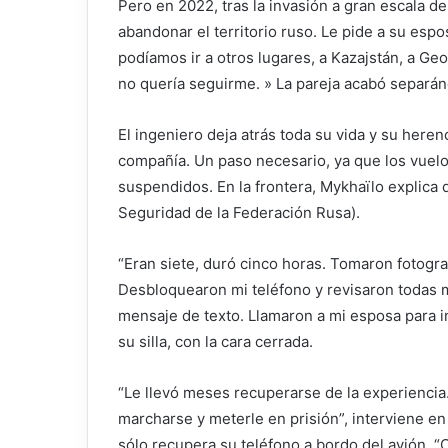
Pero en 2022, tras la invasión a gran escala d
abandonar el territorio ruso. Le pide a su esp
podíamos ir a otros lugares, a Kazajstán, a G
no quería seguirme. » La pareja acabó separ
El ingeniero deja atrás toda su vida y su here
compañía. Un paso necesario, ya que los vuelo
suspendidos. En la frontera, Mykhaïlo explica 
Seguridad de la Federación Rusa).
“Eran siete, duró cinco horas. Tomaron fotograf
Desbloquearon mi teléfono y revisaron todas 
mensaje de texto. Llamaron a mi esposa para in
su silla, con la cara cerrada.
“Le llevó meses recuperarse de la experiencia
marcharse y meterle en prisión”, interviene en
sólo recupera su teléfono a bordo del avión. “