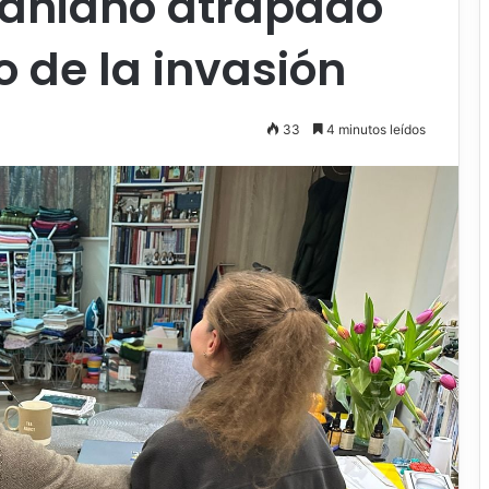
raniano atrapado
io de la invasión
33
4 minutos leídos