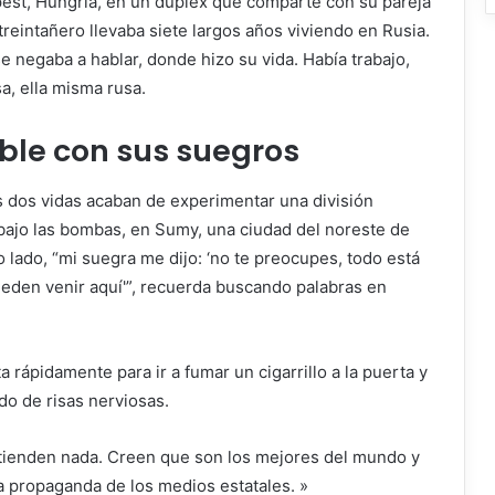
pest, Hungría, en un dúplex que comparte con su pareja
reintañero llevaba siete largos años viviendo en Rusia.
 negaba a hablar, donde hizo su vida. Había trabajo,
, ella misma rusa.
able con sus suegros
 dos vidas acaban de experimentar una división
a bajo las bombas, en Sumy, una ciudad del noreste de
o lado, “mi suegra me dijo: ‘no te preocupes, todo está
eden venir aquí'”, recuerda buscando palabras en
a rápidamente para ir a fumar un cigarrillo a la puerta y
do de risas nerviosas.
ntienden nada. Creen que son los mejores del mundo y
a propaganda de los medios estatales.
»