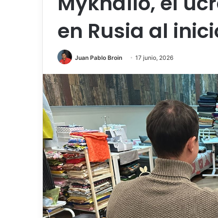
Mykhaïlo, el uc
en Rusia al inic
Juan Pablo Broin
17 junio, 2026