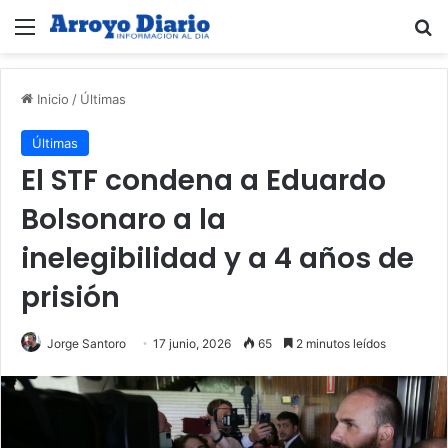
Menú
B
Inicio
/
Últimas
Últimas
El STF condena a Eduardo
Bolsonaro a la
inelegibilidad y a 4 años de
prisión
Jorge Santoro
17 junio, 2026
65
2 minutos leídos