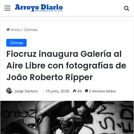
Menú
B
Inicio
/
Últimas
Últimas
Fiocruz inaugura Galería al
Aire Libre con fotografías de
João Roberto Ripper
Jorge Santoro
15 junio, 2026
46
2 minutos leídos