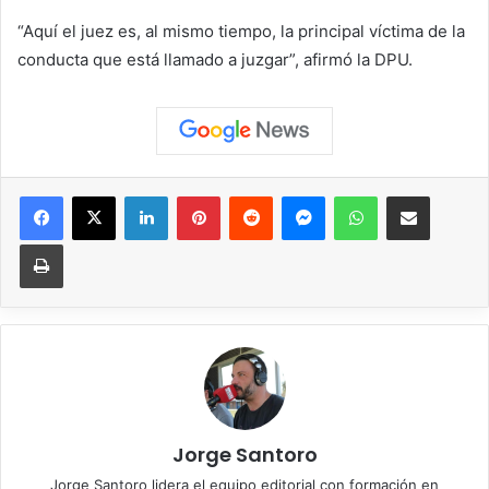
“Aquí el juez es, al mismo tiempo, la principal víctima de la
conducta que está llamado a juzgar”, afirmó la DPU.
Facebook
X
LinkedIn
Pinterest
Reddit
Messenger
WhatsApp
Compartir vía correo elec
Imprimir
Jorge Santoro
Jorge Santoro lidera el equipo editorial con formación en