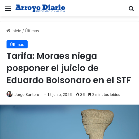
Menú
B
Inicio
/
Últimas
Últimas
Tarifa: Moraes niega
posponer el juicio de
Eduardo Bolsonaro en el STF
Jorge Santoro
15 junio, 2026
36
2 minutos leídos