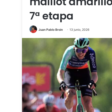
maillot amarillo
7ª etapa
Juan Pablo Broin
13 junio, 2026