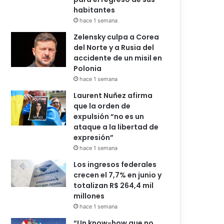
habitantes
hace 1 semana
Zelensky culpa a Corea
del Norte y a Rusia del
accidente de un misil en
Polonia
hace 1 semana
Laurent Nuñez afirma
que la orden de
expulsión “no es un
ataque a la libertad de
expresión”
hace 1 semana
Los ingresos federales
crecen el 7,7% en junio y
totalizan R$ 264,4 mil
millones
hace 1 semana
“Un know-how que no