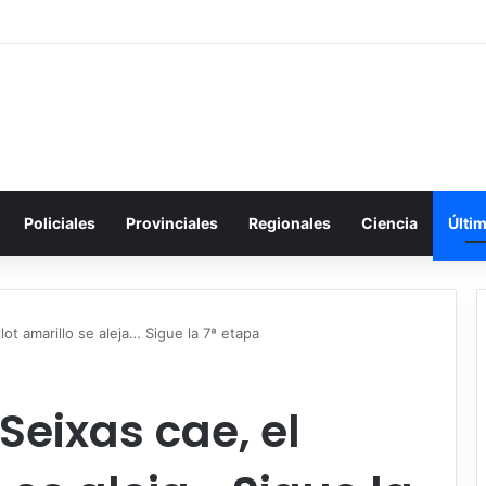
Policiales
Provinciales
Regionales
Ciencia
Últi
ot amarillo se aleja… Sigue la 7ª etapa
eixas cae, el