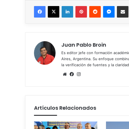
Facebook
X
LinkedIn
Pinterest
Reddit
Messen
C
Juan Pablo Broin
Es editor jefe con formación académ
Aires, Argentina. Su enfoque combina r
la verificación de fuentes y la claridad
Sitio
Facebook
Instagram
web
Artículos Relacionados