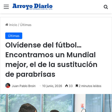
Menú
B
Inicio
/
Últimas
Últimas
Olvídense del fútbol…
Encontramos un Mundial
mejor, el de la sustitución
de parabrisas
Juan Pablo Broin
10 junio, 2026
33
2 minutos leídos