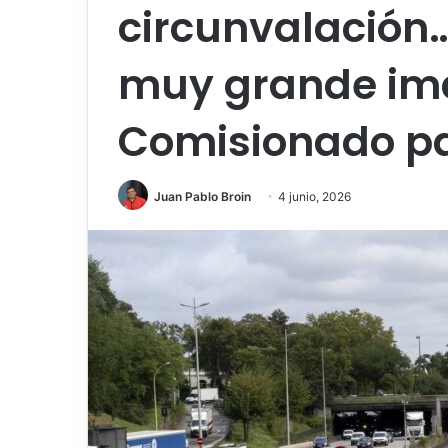
circunvalación…
muy grande ima
Comisionado par
Juan Pablo Broin
4 junio, 2026