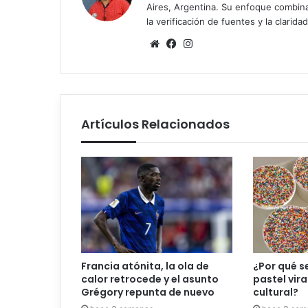
Aires, Argentina. Su enfoque combina r
la verificación de fuentes y la claridad
Sitio
Facebook
Instagram
web
Artículos Relacionados
Francia atónita, la ola de
¿Por qué s
calor retrocede y el asunto
pastel vir
Grégory repunta de nuevo
cultural?