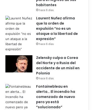
habitantes
hace 6 días
Laurent Nuñez afirma
que la orden de
expulsión “no es un
ataque a la libertad de
expresión”
hace 6 días
Zelensky culpa a Corea
del Norte y a Rusia del
accidente de un misil en
Polonia
hace 6 días
Fontainebleau en
alerta… El incendio ha
comenzado de nuevo
pero ya está
“solucionado”