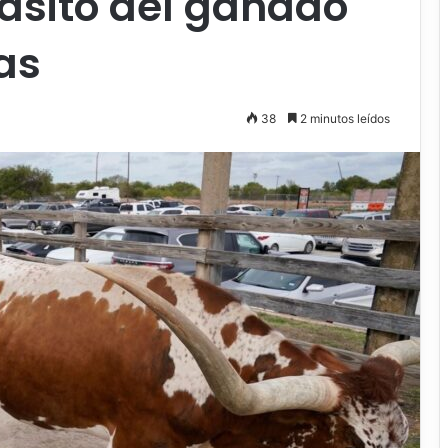
ásito del ganado
as
38
2 minutos leídos