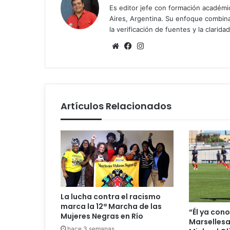
Es editor jefe con formación académ
Aires, Argentina. Su enfoque combina r
la verificación de fuentes y la claridad
Sitio
Facebook
Instagram
web
Artículos Relacionados
La lucha contra el racismo
marca la 12ª Marcha de las
“Él ya cono
Mujeres Negras en Río
Marselles
hace 3 semanas