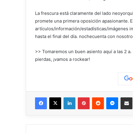
La frescura está claramente del lado neoyorqui
promete una primera oposición apasionante.
artículos/información/estadísticas/imágenes i
hasta el final del día.
noche
cuenta con nosotro
>> Tomaremos un buen asiento aquí a las 2 a. m
pierdas, ¡vamos a rockear!
Facebook
X
LinkedIn
Pinterest
Reddit
Messen
C