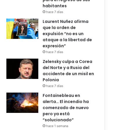
habitantes
hace 7 días
Laurent Nuñez afirma
que la orden de
expulsión “no es un
ataque a la libertad de
expresión”
hace 7 días
Zelensky culpa a Corea
del Norte y a Rusia del
accidente de un misil en
Polonia
hace 7 días
Fontainebleau en
alerta… El incendio ha
comenzado de nuevo
pero ya está
“solucionado”
hace 1 semana