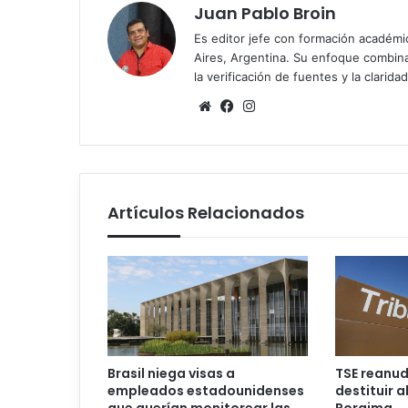
Juan Pablo Broin
Es editor jefe con formación académ
Aires, Argentina. Su enfoque combina r
la verificación de fuentes y la claridad
Sitio
Facebook
Instagram
web
Artículos Relacionados
Brasil niega visas a
TSE reanud
empleados estadounidenses
destituir 