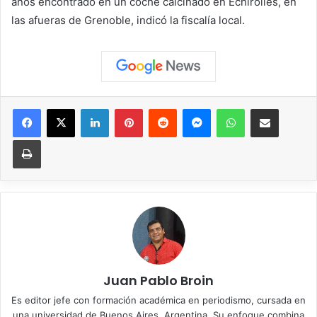
años encontrado en un coche calcinado en Echirolles, en
las afueras de Grenoble, indicó la fiscalía local.
Facebook
X
LinkedIn
Pinterest
Reddit
Messenger
WhatsApp
Compartir vía correo elec
Imprimir
Juan Pablo Broin
Es editor jefe con formación académica en periodismo, cursada en
una universidad de Buenos Aires, Argentina. Su enfoque combina