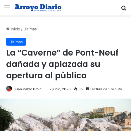
Menú
B
Inicio
/
Últimas
Últimas
La “Caverne” de Pont-Neuf
dañada y aplazada su
apertura al público
Juan Pablo Broin
2 junio, 2026
35
Lectura de 1 minuto