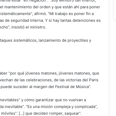
ente estar “en negación”. “Soy Ministro del Interior,
n el mantenimiento del orden y que están ahí para poner
sistemáticamente”, afirmó. “Mi trabajo es poner fin a
zas de seguridad interna. Y si hay tantas detenciones es
ho”, insistió el ministro.
ataques sistemáticos, lanzamiento de proyectiles y
 saber “por qué jóvenes matones, jóvenes matones, que
chan de las celebraciones, de las victorias del Paris
 puede suceder al margen del Festival de Música”.
inevitables” y cómo garantizar que no vuelvan a
a inevitable”. “Es una misión compleja y complicada”,
y móviles”. […] que deciden romper, saquear”.