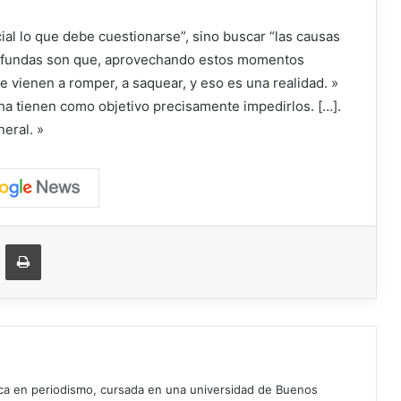
cial lo que debe cuestionarse”, sino buscar “las causas
rofundas son que, aprovechando estos momentos
 vienen a romper, a saquear, y eso es una realidad. »
a tienen como objetivo precisamente impedirlos. […].
eral. »
ger
ompartir vía correo electrónico
Imprimir
ica en periodismo, cursada en una universidad de Buenos