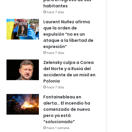
habitantes
hace 7 días
Laurent Nuñez afirma
que la orden de
expulsión “no es un
ataque a la libertad de
expresión”
hace 7 días
Zelensky culpa a Corea
del Norte y a Rusia del
accidente de un misil en
Polonia
hace 7 días
Fontainebleau en
alerta… El incendio ha
comenzado de nuevo
pero ya está
“solucionado”
hace 1 semana