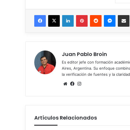
Facebook
X
LinkedIn
Pinterest
Reddit
Messen
C
Juan Pablo Broin
Es editor jefe con formación académ
Aires, Argentina. Su enfoque combina r
la verificación de fuentes y la claridad
Sitio
Facebook
Instagram
web
Artículos Relacionados