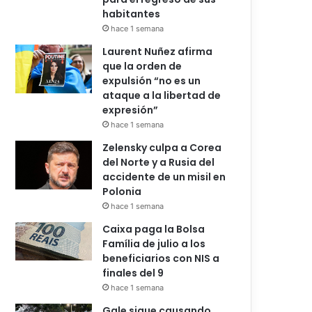
habitantes
hace 1 semana
Laurent Nuñez afirma
que la orden de
expulsión “no es un
ataque a la libertad de
expresión”
hace 1 semana
Zelensky culpa a Corea
del Norte y a Rusia del
accidente de un misil en
Polonia
hace 1 semana
Caixa paga la Bolsa
Família de julio a los
beneficiarios con NIS a
finales del 9
hace 1 semana
Gale sigue causando