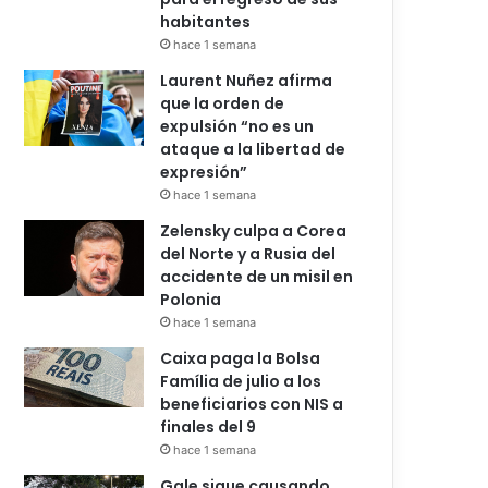
habitantes
hace 1 semana
Laurent Nuñez afirma
que la orden de
expulsión “no es un
ataque a la libertad de
expresión”
hace 1 semana
Zelensky culpa a Corea
del Norte y a Rusia del
accidente de un misil en
Polonia
hace 1 semana
Caixa paga la Bolsa
Família de julio a los
beneficiarios con NIS a
finales del 9
hace 1 semana
Gale sigue causando