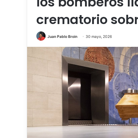
los bomberos l
crematorio sob
Juan Pablo Broin
30 mayo, 2026