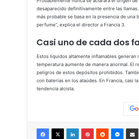
Probablemente nunca se aclarará el origen de e
desaparecido definitivamente entre las llamas.
más probable se basa en la presencia de una bo
perfume”, explica el director a
Francia 3
.
Casi uno de cada dos f
Estos líquidos altamente inflamables generan
temperatura aumente de manera anormal. El res
peligros de estos depósitos prohibidos. Tambi
con baterías en los ataúdes. En Francia, casi 
tendencia alcista.
Facebook
X
LinkedIn
Pinterest
Reddit
Messen
C