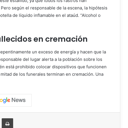
ste estallido, ya que todos los rastros han
 Pero según el responsable de la escena, la hipótesis
tella de líquido inflamable en el ataúd. “Alcohol o
allecidos en cremación
 repentinamente un exceso de energía y hacen que la
ponsable del lugar alerta a la población sobre los
én está prohibido colocar dispositivos que funcionen
la mitad de los funerales terminan en cremación. Una
ger
ompartir vía correo electrónico
Imprimir