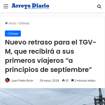
Menú
B
Inicio
/
Últimas
Últimas
Nuevo retraso para el TGV-
M, que recibirá a sus
primeros viajeros “a
principios de septiembre”
Juan Pablo Broin
29 mayo, 2026
52
2 minutos leídos