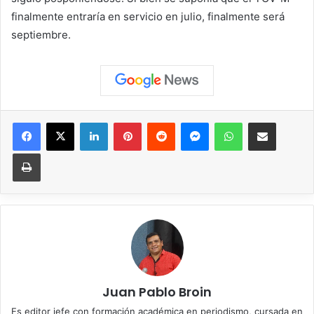
finalmente entraría en servicio en julio, finalmente será
septiembre.
Facebook
X
LinkedIn
Pinterest
Reddit
Messenger
WhatsApp
Compartir vía correo elec
Imprimir
Juan Pablo Broin
Es editor jefe con formación académica en periodismo, cursada en