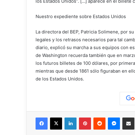
los Estados Unidos”. […] aparece en el billete
Nuestro expediente sobre Estados Unidos
La directora del BEP, Patricia Solimene, por s
legales y los retrasos necesarios para tal cambi
diario, explicó su marcha a sus equipos con es
de Washington
recuerda también que en marzo 
los futuros billetes de 100 dólares, por prime
mientras que desde 1861 sólo figuraban en ello
de los Estados Unidos.
Facebook
X
LinkedIn
Pinterest
Reddit
Messen
C