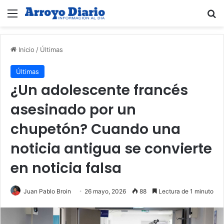
Menú
B
Inicio
/
Últimas
Últimas
¿Un adolescente francés
asesinado por un
chupetón? Cuando una
noticia antigua se convierte
en noticia falsa
Juan Pablo Broin
26 mayo, 2026
88
Lectura de 1 minuto