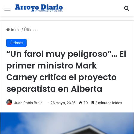
Menú
B
Inicio
/
Últimas
Últimas
“Un farol muy peligroso”… El
primer ministro Mark
Carney critica el proyecto
separatista en Alberta
Juan Pablo Broin
26 mayo, 2026
70
2 minutos leídos