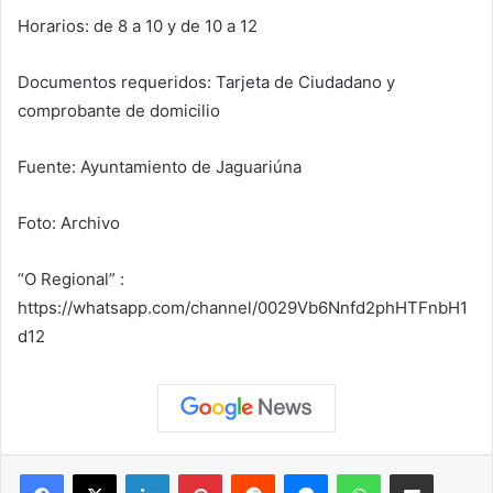
Horarios: de 8 a 10 y de 10 a 12
Documentos requeridos: Tarjeta de Ciudadano y
comprobante de domicilio
Fuente: Ayuntamiento de Jaguariúna
Foto: Archivo
“O Regional” :
https://whatsapp.com/channel/0029Vb6Nnfd2phHTFnbH1
d12
Facebook
X
LinkedIn
Pinterest
Reddit
Messenger
WhatsApp
Compartir vía correo elec