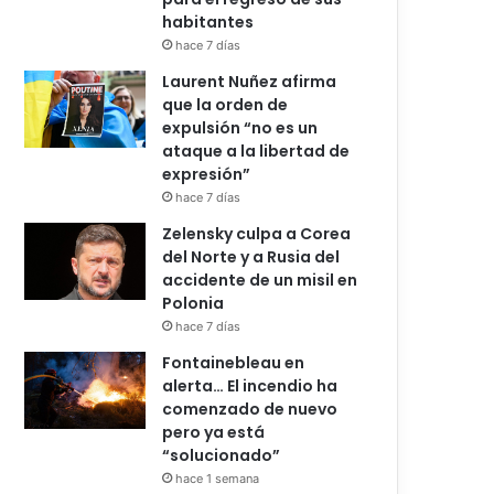
habitantes
hace 7 días
Laurent Nuñez afirma
que la orden de
expulsión “no es un
ataque a la libertad de
expresión”
hace 7 días
Zelensky culpa a Corea
del Norte y a Rusia del
accidente de un misil en
Polonia
hace 7 días
Fontainebleau en
alerta… El incendio ha
comenzado de nuevo
pero ya está
“solucionado”
hace 1 semana