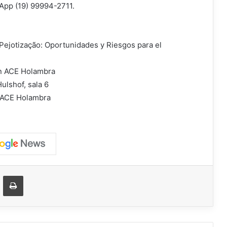
sApp (19) 99994-2711.
Pejotização: Oportunidades y Riesgos para el
ión ACE Holambra
ulshof, sala 6
e ACE Holambra
ger
ompartir vía correo electrónico
Imprimir