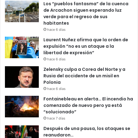
Los “pueblos fantasma” de la cuenca
de Arcachon siguen esperando luz
verde para el regreso de sus
habitantes
hace 6 días
Laurent Nuñez afirma que la orden de
expulsión “no es un ataque a la
libertad de expresión”
hace 6 días
Zelensky culpa a Corea del Norte y a
Rusia del accidente de un misil en
Polonia
hace 6 días
Fontainebleau en alerta… El incendio ha
comenzado de nuevo pero ya está
“solucionado”
hace 7 días
Después de una pausa, los ataques se
reanudaron…