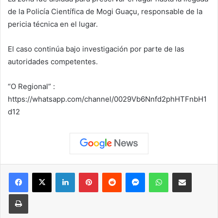
de la Policía Científica de Mogi Guaçu, responsable de la
pericia técnica en el lugar.
El caso continúa bajo investigación por parte de las
autoridades competentes.
“O Regional” :
https://whatsapp.com/channel/0029Vb6Nnfd2phHTFnbH1
d12
Facebook
X
LinkedIn
Pinterest
Reddit
Messenger
WhatsApp
Compartir vía correo elec
Imprimir