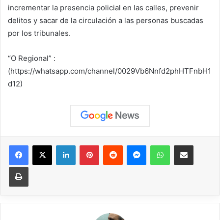
incrementar la presencia policial en las calles, prevenir
delitos y sacar de la circulación a las personas buscadas
por los tribunales.
“O Regional” :
(https://whatsapp.com/channel/0029Vb6Nnfd2phHTFnbH1
d12)
Facebook
X
LinkedIn
Pinterest
Reddit
Messenger
WhatsApp
Compartir vía correo elec
Imprimir