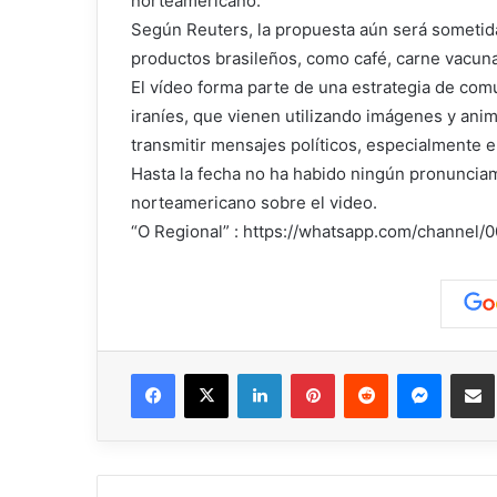
norteamericano.
Según Reuters, la propuesta aún será sometid
productos brasileños, como café, carne vacuna
El vídeo forma parte de una estrategia de com
iraníes, que vienen utilizando imágenes y anim
transmitir mensajes políticos, especialmente 
Hasta la fecha no ha habido ningún pronunciami
norteamericano sobre el video.
“O Regional” : https://whatsapp.com/chann
Facebook
X
LinkedIn
Pinterest
Reddit
Messen
C