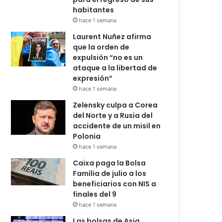
habitantes
hace 1 semana
Laurent Nuñez afirma
que la orden de
expulsión “no es un
ataque a la libertad de
expresión”
hace 1 semana
Zelensky culpa a Corea
del Norte y a Rusia del
accidente de un misil en
Polonia
hace 1 semana
Caixa paga la Bolsa
Família de julio a los
beneficiarios con NIS a
finales del 9
hace 1 semana
Las bolsas de Asia