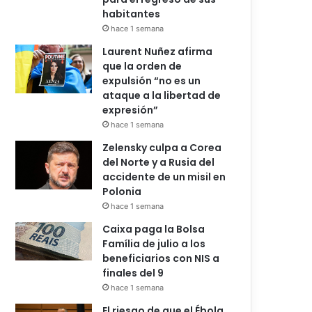
habitantes
hace 1 semana
Laurent Nuñez afirma
que la orden de
expulsión “no es un
ataque a la libertad de
expresión”
hace 1 semana
Zelensky culpa a Corea
del Norte y a Rusia del
accidente de un misil en
Polonia
hace 1 semana
Caixa paga la Bolsa
Família de julio a los
beneficiarios con NIS a
finales del 9
hace 1 semana
El riesgo de que el Ébola