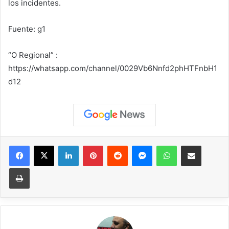
los incidentes.
Fuente: g1
“O Regional” :
https://whatsapp.com/channel/0029Vb6Nnfd2phHTFnbH1
d12
Facebook
X
LinkedIn
Pinterest
Reddit
Messenger
WhatsApp
Compartir vía correo elec
Imprimir