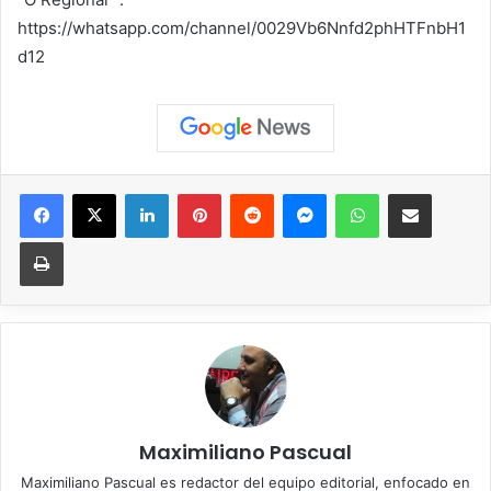
https://whatsapp.com/channel/0029Vb6Nnfd2phHTFnbH1
d12
Facebook
X
LinkedIn
Pinterest
Reddit
Messenger
WhatsApp
Compartir vía correo elec
Imprimir
Maximiliano Pascual
Maximiliano Pascual es redactor del equipo editorial, enfocado en