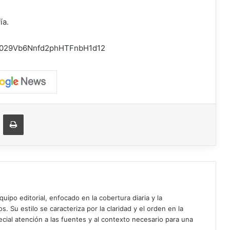
ía.
el/0029Vb6Nnfd2phHTFnbH1d12
ger
ompartir vía correo electrónico
Imprimir
uipo editorial, enfocado en la cobertura diaria y la
. Su estilo se caracteriza por la claridad y el orden en la
cial atención a las fuentes y al contexto necesario para una