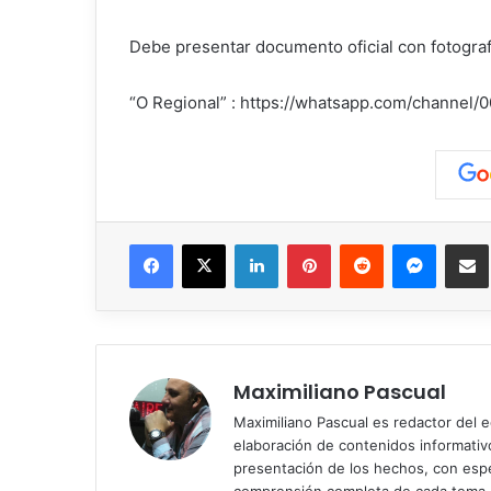
Debe presentar documento oficial con fotograf
“O Regional” : https://whatsapp.com/chann
Facebook
X
LinkedIn
Pinterest
Reddit
Messen
C
Maximiliano Pascual
Maximiliano Pascual es redactor del eq
elaboración de contenidos informativos
presentación de los hechos, con espe
comprensión completa de cada tema.