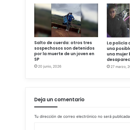
Salto de cuerda: otros tres
La policía 
sospechosos son detenidos
una posibl
por la muerte de un joven en
una mujer 
SP
desaparec
20 junio, 2026
27 marzo, 
Deja un comentario
Tu dirección de correo electrónico no será publicada
C