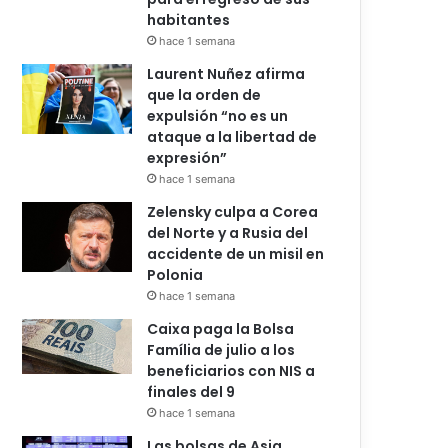
habitantes
hace 1 semana
Laurent Nuñez afirma
que la orden de
expulsión “no es un
ataque a la libertad de
expresión”
hace 1 semana
Zelensky culpa a Corea
del Norte y a Rusia del
accidente de un misil en
Polonia
hace 1 semana
Caixa paga la Bolsa
Família de julio a los
beneficiarios con NIS a
finales del 9
hace 1 semana
Las bolsas de Asia