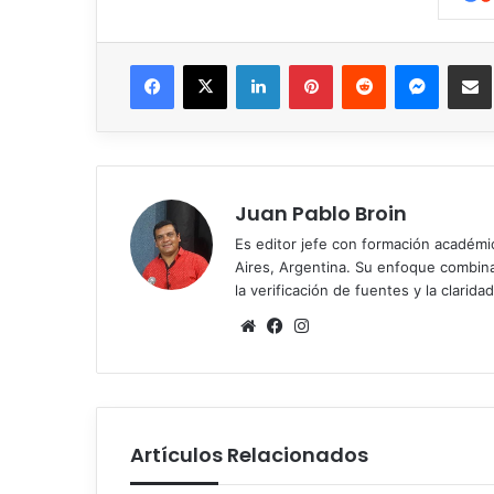
Facebook
X
LinkedIn
Pinterest
Reddit
Messen
C
Juan Pablo Broin
Es editor jefe con formación académ
Aires, Argentina. Su enfoque combina r
la verificación de fuentes y la claridad
Sitio
Facebook
Instagram
web
Artículos Relacionados