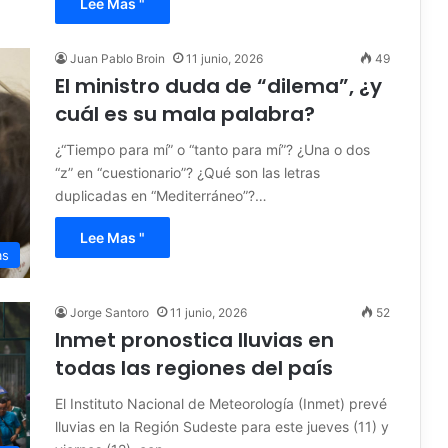
Lee Mas "
Juan Pablo Broin
11 junio, 2026
49
El ministro duda de “dilema”, ¿y
cuál es su mala palabra?
¿“Tiempo para mí” o “tanto para mí”? ¿Una o dos
“z” en “cuestionario”? ¿Qué son las letras
duplicadas en “Mediterráneo”?…
Lee Mas "
as
Jorge Santoro
11 junio, 2026
52
Inmet pronostica lluvias en
todas las regiones del país
El Instituto Nacional de Meteorología (Inmet) prevé
lluvias en la Región Sudeste para este jueves (11) y