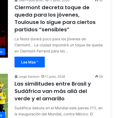
Juan Pablo Broin
11 junio, 2026
52
Clermont decreta toque de
queda para los jóvenes,
Toulouse lo sigue para ciertos
partidos “sensibles”
La fiesta durará poco para los jóvenes de
Clermont… La ciudad impondrá un toque de queda
en Clermont-Ferrand para los…
as
Lee Mas "
Jorge Santoro
11 junio, 2026
59
Las similitudes entre Brasil y
Sudáfrica van más allá del
verde y el amarillo
Sudáfrica debuta en el Mundial este jueves (11), en
la inauguración del Mundial, contra México. El
as