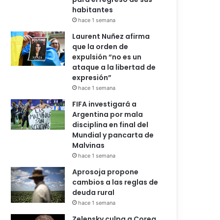
habitantes
hace 1 semana
Laurent Nuñez afirma
que la orden de
expulsión “no es un
ataque a la libertad de
expresión”
hace 1 semana
FIFA investigará a
Argentina por mala
disciplina en final del
Mundial y pancarta de
Malvinas
hace 1 semana
Aprosoja propone
cambios a las reglas de
deuda rural
hace 1 semana
Zelensky culpa a Corea