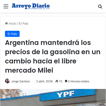
Menú
B
Inicio
/
El País
El País
Argentina mantendrá los
precios de la gasolina en un
cambio hacia el libre
mercado Milei
Jorge Santoro
2 abril, 2026
72
2 minutos leídos