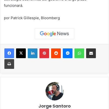
funcionará.
por Patrick Gillespie, Bloomberg
Facebook
X
LinkedIn
Pinterest
Reddit
Messenger
WhatsApp
Compartir vía correo elec
Imprimir
Jorge Santoro