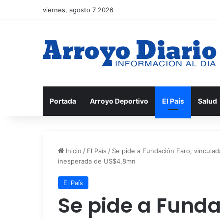
viernes, agosto 7 2026
Portada
Arroyo Deportivo
El País
Salud
Inicio
/
El País
/
Se pide a Fundación Faro, vinculad
inesperada de US$4,8mn
El País
Se pide a Funda