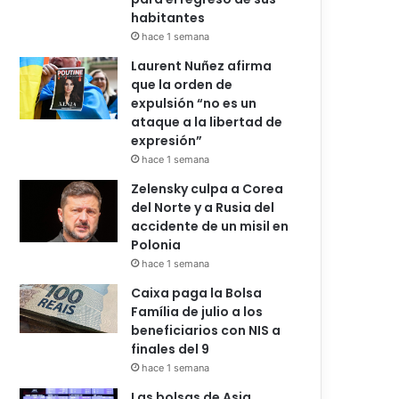
habitantes
hace 1 semana
Laurent Nuñez afirma
que la orden de
expulsión “no es un
ataque a la libertad de
expresión”
hace 1 semana
Zelensky culpa a Corea
del Norte y a Rusia del
accidente de un misil en
Polonia
hace 1 semana
Caixa paga la Bolsa
Família de julio a los
beneficiarios con NIS a
finales del 9
hace 1 semana
Las bolsas de Asia