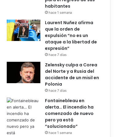
habitantes
hace 1 semana
Laurent Nuñez afirma
que la orden de
expulsión “no es un
ataque a la libertad de
expresión”
hace 7 días
Zelensky culpa a Corea
del Norte y a Rusia del
accidente de un misil en
Polonia
hace 7 días
Fontainebleau en
alerta… El incendio ha
comenzado de nuevo
pero ya está
“solucionado”
hace 1 semana