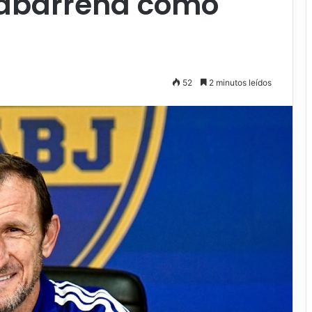
uabarrena como
52
2 minutos leídos