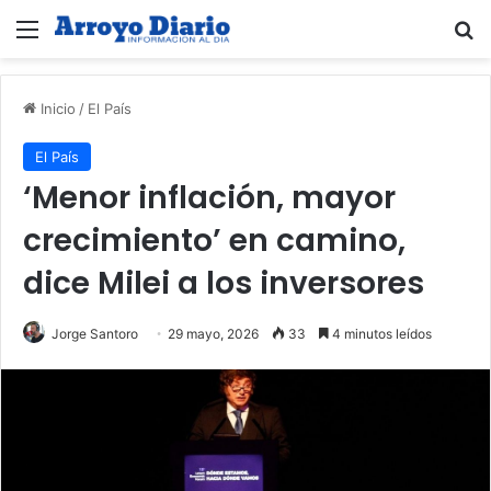
Menú
B
Inicio
/
El País
El País
‘Menor inflación, mayor
crecimiento’ en camino,
dice Milei a los inversores
Jorge Santoro
29 mayo, 2026
33
4 minutos leídos