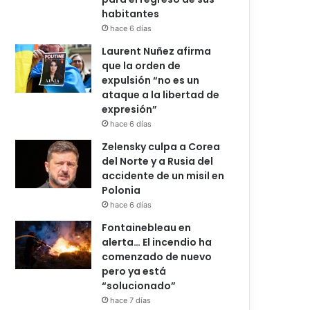
habitantes
hace 6 días
Laurent Nuñez afirma
que la orden de
expulsión “no es un
ataque a la libertad de
expresión”
hace 6 días
Zelensky culpa a Corea
del Norte y a Rusia del
accidente de un misil en
Polonia
hace 6 días
Fontainebleau en
alerta… El incendio ha
comenzado de nuevo
pero ya está
“solucionado”
hace 7 días