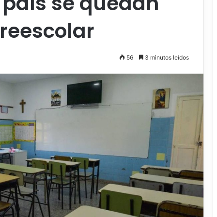
 país se quedan
reescolar
56
3 minutos leídos