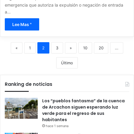
emergencia que autoriza la expulsión o negación de entrada
a…
Lee Mas "
«
1
2
3
»
10
20
...
Último
Ranking de noticias
Los “pueblos fantasma” de la cuenca
de Arcachon siguen esperando luz
verde para el regreso de sus
habitantes
hace 1 semana