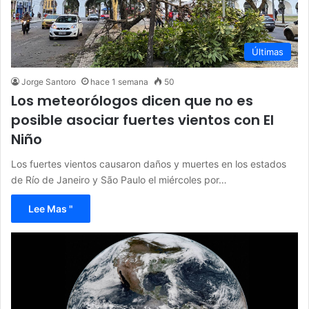
Últimas
Jorge Santoro
hace 1 semana
50
Los meteorólogos dicen que no es
posible asociar fuertes vientos con El
Niño
Los fuertes vientos causaron daños y muertes en los estados
de Río de Janeiro y São Paulo el miércoles por…
Lee Mas "