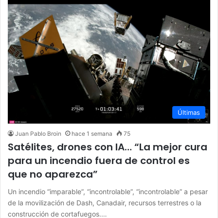
Últimas
Juan Pablo Broin
hace 1 semana
75
Satélites, drones con IA… “La mejor cura
para un incendio fuera de control es
que no aparezca”
Un incendio “imparable”, “incontrolable”, “incontrolable” a pesar
de la movilización de Dash, Canadair, recursos terrestres o la
construcción de cortafuegos.…